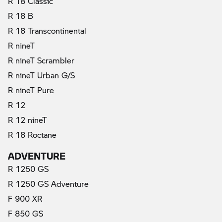
R 18 Classic
R 18 B
R 18 Transcontinental
R nineT
R nineT Scrambler
R nineT Urban G/S
R nineT Pure
R 12
R 12 nineT
R 18 Roctane
ADVENTURE
R 1250 GS
R 1250 GS Adventure
F 900 XR
F 850 GS