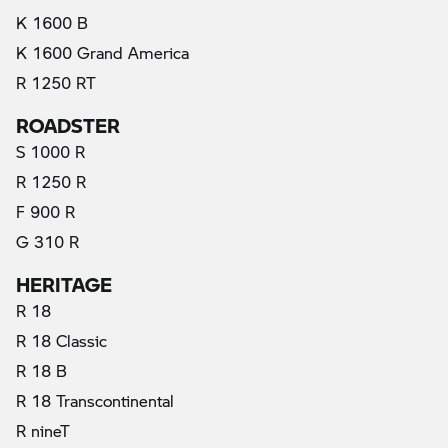
K 1600 B
K 1600 Grand America
R 1250 RT
ROADSTER
S 1000 R
R 1250 R
F 900 R
G 310 R
HERITAGE
R 18
R 18 Classic
R 18 B
R 18 Transcontinental
R nineT