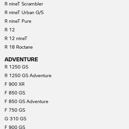
R nineT Scrambler
(τρέχον)
R nineT Urban G/S
R nineT Pure
R 12
R 12 nineT
R 18 Roctane
ADVENTURE
R 1250 GS
R 1250 GS Adventure
F 900 XR
F 850 GS
F 850 GS Adventure
F 750 GS
G 310 GS
F 900 GS