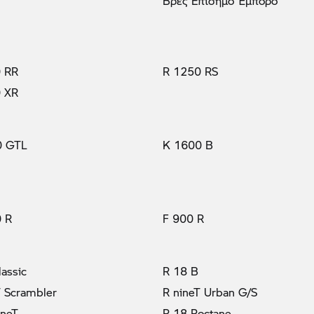
Βρες Επίσημο Έμπορο
 RR
R 1250 RS
 XR
0 GTL
K 1600 B
 R
F 900 R
lassic
R 18 B
T Scrambler
R nineT Urban G/S
ineT
R 18 Roctane