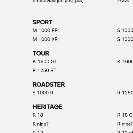
Επικοινώνησε μαζί μας
FAQs
SPORT
M 1000 RR
S 1000
M 1000 XR
S 1000
TOUR
K 1600 GT
K 160
R 1250 RT
ROADSTER
S 1000 R
R 1250
HERITAGE
R 18
R 18 C
R nineT
R nine
R 12
R 12 n