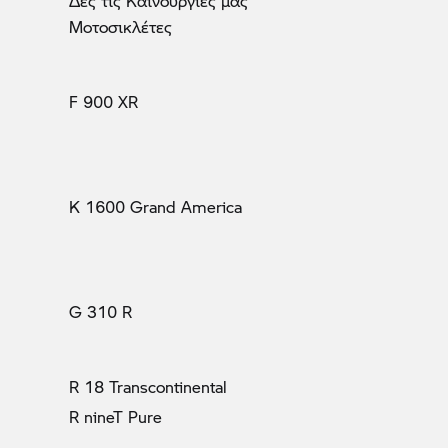
Δες τις Καινούργιες μας
Μοτοσικλέτες
F 900 XR
K 1600 Grand America
G 310 R
R 18 Transcontinental
(τρέχον)
R nineT Pure