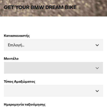
GET YOUR BMW DREAM BIKE
Κατασκευαστής
Μοντέλο
Τύπος Αμαξώματος
Ημερομηνία ταξινόμησης