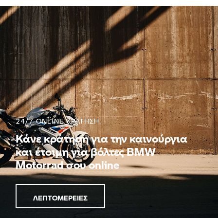
24/7 ONLINE ΚΡΑΤΗΣΗ.
Κάνε κράτηση για την καινούργια
και έτοιμη για βόλτες BMW
Motorrad σου online
ΛΕΠΤΟΜΈΡΕΙΕΣ