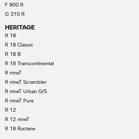
F 900 R
G 310 R
HERITAGE
R 18
R 18 Classic
R 18 B
R 18 Transcontinental
R nineT
R nineT Scrambler
R nineT Urban G/S
R nineT Pure
R 12
R 12 nineT
R 18 Roctane