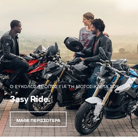
Ο ΕΎΚΟΛΟΣ ΤΡΌΠΟΣ ΓΙΑ ΤΗ ΜΟΤΟΣΙΚΛΈΤΑ ΣΟΥ.
3asy Ride.
ΜΆΘΕ ΠΕΡΙΣΣΌΤΕΡΑ