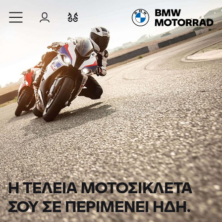
Μετάβαση στο κύριο περιεχόμενο
Σύνδεση
Σύγκριση
Η ΤΕΛΕΙΑ ΜΟΤΟΣΙΚΛΕΤΑ
ΣΟΥ ΣΕ ΠΕΡΙΜΕΝΕΙ ΗΔΗ.