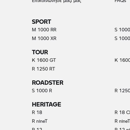
Επικοινώνησε μαζί μας
FAQs
SPORT
M 1000 RR
S 1000
M 1000 XR
S 1000
TOUR
K 1600 GT
K 160
R 1250 RT
ROADSTER
S 1000 R
R 1250
HERITAGE
R 18
R 18 C
R nineT
R nine
R 12
R 12 n