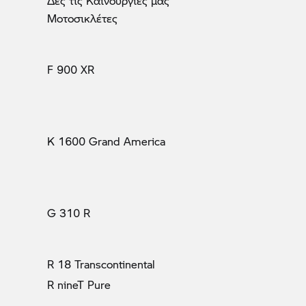
Δες τις Καινούργιες μας
Μοτοσικλέτες
(τρέχον)
F 900 XR
K 1600 Grand America
G 310 R
R 18 Transcontinental
R nineT Pure