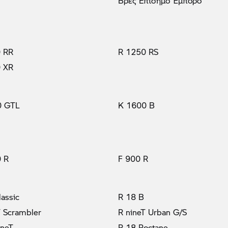
Βρες Επίσημο Έμπορο
 RR
R 1250 RS
 XR
0 GTL
K 1600 B
 R
F 900 R
lassic
R 18 B
T Scrambler
R nineT Urban G/S
ineT
R 18 Roctane