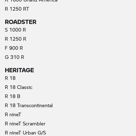
R 1250 RT
ROADSTER
S 1000 R
R 1250 R
F 900 R
G 310 R
HERITAGE
R 18
R 18 Classic
R 18 B
R 18 Transcontinental
R nineT
R nineT Scrambler
R nineT Urban G/S