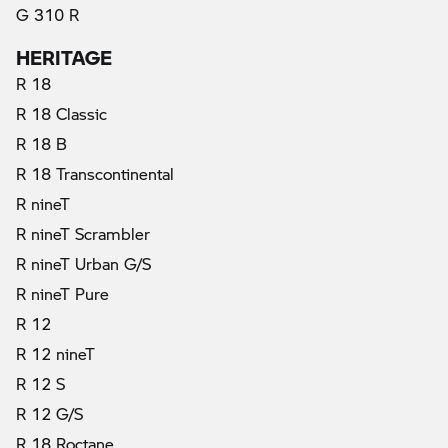
G 310 R
HERITAGE
R 18
R 18 Classic
R 18 B
R 18 Transcontinental
R nineT
R nineT Scrambler
R nineT Urban G/S
R nineT Pure
R 12
R 12 nineT
R 12 S
R 12 G/S
R 18 Roctane