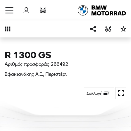
Μετάβαση στο κύριο περιεχόμενο
Σύνδεση
Σύγκριση
Επισκόπηση
R 1300 GS
Αριθμός προσφοράς 266492
Σφακιανάκης Α.Ε.
, Περιστέρι
Συλλογή
Εναλ