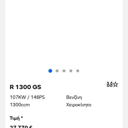
R 1300 GS
107KW / 146PS
Βενζίνη
1300ccm
Χειροκίνητο
Τιμή *
27 770 €