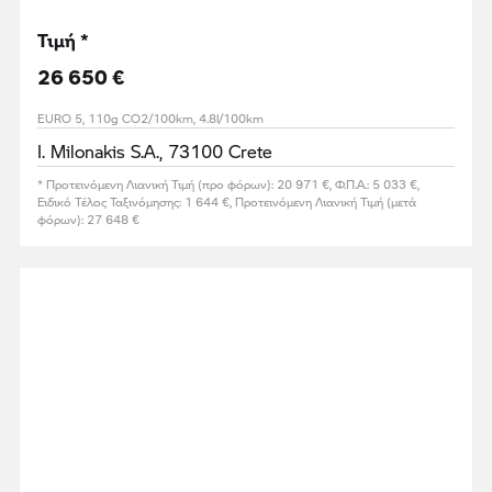
Τιμή *
26 650 €
EURO 5, 110g CO2/100km, 4.8l/100km
I. Milonakis S.A., 73100 Crete
* Προτεινόμενη Λιανική Τιμή (προ φόρων): 20 971 €, Φ.Π.Α.: 5 033 €,
Ειδικό Τέλος Ταξινόμησης: 1 644 €, Προτεινόμενη Λιανική Τιμή (μετά
φόρων): 27 648 €