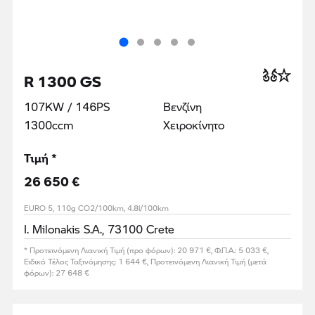
R 1300 GS
107KW / 146PS
Βενζίνη
1300ccm
Χειροκίνητο
Τιμή *
26 650 €
EURO 5, 110g CO2/100km, 4.8l/100km
I. Milonakis S.A., 73100 Crete
* Προτεινόμενη Λιανική Τιμή (προ φόρων): 20 971 €, Φ.Π.Α.: 5 033 €,
Ειδικό Τέλος Ταξινόμησης: 1 644 €, Προτεινόμενη Λιανική Τιμή (μετά
φόρων): 27 648 €