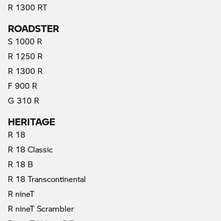
R 1300 RT
ROADSTER
S 1000 R
R 1250 R
R 1300 R
F 900 R
G 310 R
HERITAGE
R 18
R 18 Classic
R 18 B
R 18 Transcontinental
R nineT
R nineT Scrambler