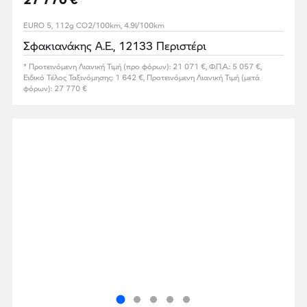
EURO 5, 112g CO2/100km, 4.9l/100km
Σφακιανάκης Α.Ε., 12133 Περιστέρι
* Προτεινόμενη Λιανική Τιμή (προ φόρων): 21 071 €, Φ.Π.Α.: 5 057 €,
Ειδικό Τέλος Ταξινόμησης: 1 642 €, Προτεινόμενη Λιανική Τιμή (μετά
φόρων): 27 770 €