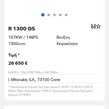
R 1300 GS
107KW / 146PS
Βενζίνη
1300ccm
Χειροκίνητο
Τιμή *
26 650 €
EURO 5, 110g CO2/100km, 4.8l/100km
I. Milonakis S.A., 73100 Crete
* Προτεινόμενη Λιανική Τιμή (προ φόρων): 20 971 €, Φ.Π.Α.: 5 033 €,
Ειδικό Τέλος Ταξινόμησης: 1 644 €, Προτεινόμενη Λιανική Τιμή (μετά
φόρων): 27 648 €