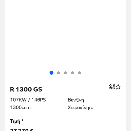
R 1300 GS
107KW / 146PS
Βενζίνη
1300ccm
Χειροκίνητο
Τιμή *
27 770 €