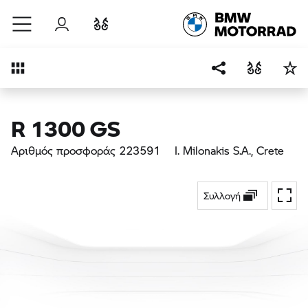
Μετάβαση στο κύριο περιεχόμενο
Σύνδεση
Σύγκριση
Επισκόπηση
R 1300 GS
Αριθμός προσφοράς 223591
I. Milonakis S.A.
, Crete
Συλλογή
Εναλ