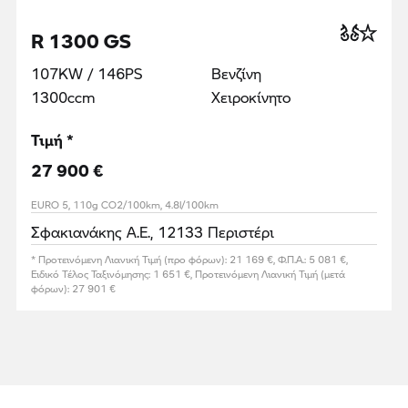
R 1300 GS
107KW / 146PS
Βενζίνη
1300ccm
Χειροκίνητο
Τιμή *
27 900 €
EURO 5, 110g CO2/100km, 4.8l/100km
Σφακιανάκης Α.Ε., 12133 Περιστέρι
* Προτεινόμενη Λιανική Τιμή (προ φόρων): 21 169 €, Φ.Π.Α.: 5 081 €,
Ειδικό Τέλος Ταξινόμησης: 1 651 €, Προτεινόμενη Λιανική Τιμή (μετά
φόρων): 27 901 €