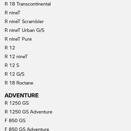
R 18 Transcontinental
R nineT
R nineT Scrambler
R nineT Urban G/S
R nineT Pure
R 12
R 12 nineT
(τρέχον)
R 12 S
R 12 G/S
R 18 Roctane
ADVENTURE
R 1250 GS
R 1250 GS Adventure
F 850 GS
F 850 GS Adventure