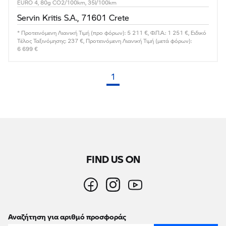
EURO 4, 80g CO2/100km, 35l/100km
Servin Kritis S.A., 71601 Crete
* Προτεινόμενη Λιανική Τιμή (προ φόρων): 5 211 €, Φ.Π.Α.: 1 251 €, Ειδικό
Τέλος Ταξινόμησης: 237 €, Προτεινόμενη Λιανική Τιμή (μετά φόρων):
6 699 €
1
(τρέχουσα σελίδα)
FIND US ON
Αναζήτηση για αριθμό προσφοράς