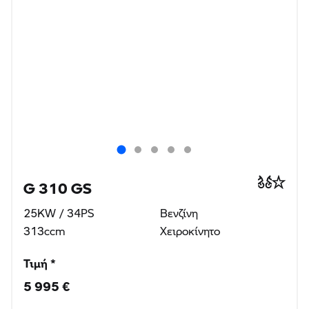
G 310 GS
25KW / 34PS
Βενζίνη
313ccm
Χειροκίνητο
Τιμή *
5 995 €