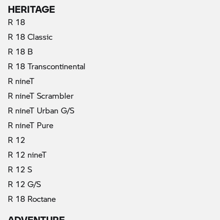
HERITAGE
R 18
R 18 Classic
R 18 B
R 18 Transcontinental
R nineT
R nineT Scrambler
R nineT Urban G/S
R nineT Pure
R 12
R 12 nineT
R 12 S
R 12 G/S
R 18 Roctane
ADVENTURE