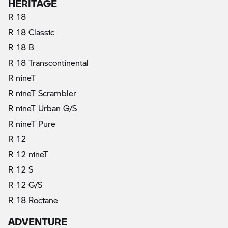
HERITAGE
R 18
R 18 Classic
R 18 B
R 18 Transcontinental
R nineT
R nineT Scrambler
R nineT Urban G/S
R nineT Pure
R 12
R 12 nineT
R 12 S
R 12 G/S
R 18 Roctane
ADVENTURE