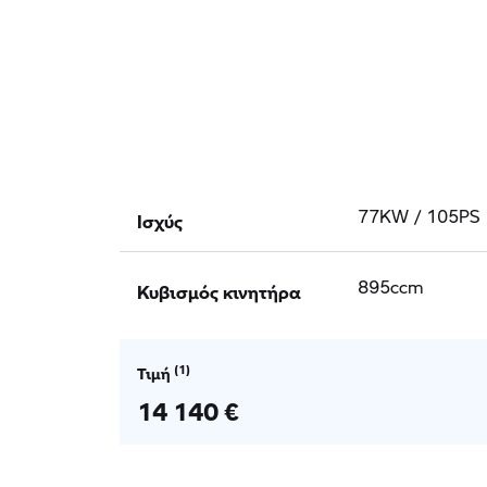
Ισχύς
77KW / 105PS
Κυβισμός κινητήρα
895ccm
Τιμή
14 140 €