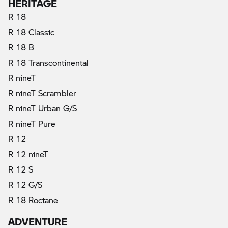
HERITAGE
R 18
R 18 Classic
R 18 B
R 18 Transcontinental
R nineT
R nineT Scrambler
R nineT Urban G/S
R nineT Pure
R 12
R 12 nineT
R 12 S
R 12 G/S
R 18 Roctane
ADVENTURE