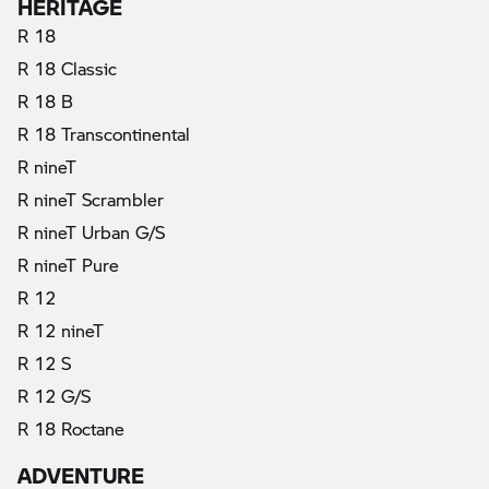
HERITAGE
R 18
R 18 Classic
R 18 B
R 18 Transcontinental
R nineT
R nineT Scrambler
R nineT Urban G/S
R nineT Pure
R 12
R 12 nineT
R 12 S
R 12 G/S
R 18 Roctane
ADVENTURE