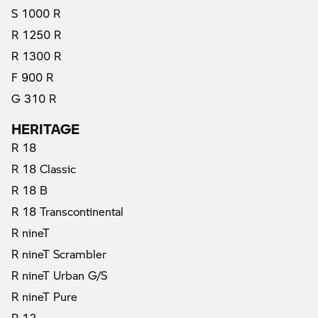
S 1000 R
R 1250 R
R 1300 R
F 900 R
G 310 R
HERITAGE
R 18
R 18 Classic
R 18 B
R 18 Transcontinental
R nineT
R nineT Scrambler
R nineT Urban G/S
R nineT Pure
R 12