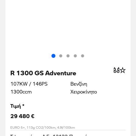
R 1300 GS Adventure
107KW / 146PS
Βενζίνη
1300ccm
Χειροκίνητο
Τιμή *
29 480 €
EURO 5+, 113g CO2/100km, 4.9l/100km