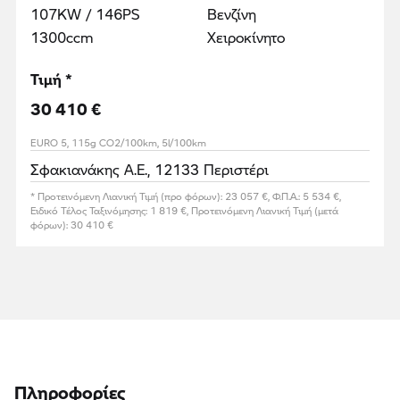
107KW / 146PS
Βενζίνη
1300ccm
Χειροκίνητο
Τιμή *
30 410 €
EURO 5, 115g CO2/100km, 5l/100km
Σφακιανάκης Α.Ε., 12133 Περιστέρι
* Προτεινόμενη Λιανική Τιμή (προ φόρων): 23 057 €, Φ.Π.Α.: 5 534 €,
Ειδικό Τέλος Ταξινόμησης: 1 819 €, Προτεινόμενη Λιανική Τιμή (μετά
φόρων): 30 410 €
Πληροφορίες