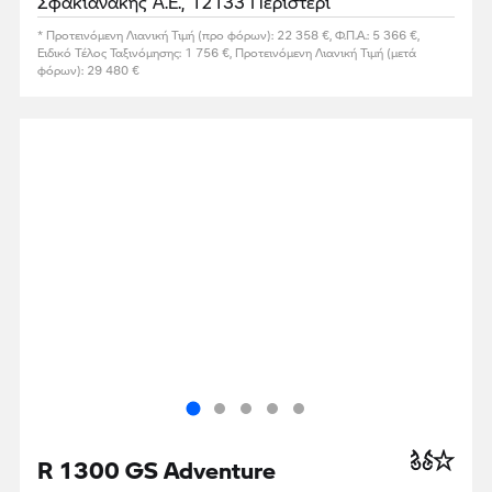
Σφακιανάκης Α.Ε., 12133 Περιστέρι
* Προτεινόμενη Λιανική Τιμή (προ φόρων): 22 358 €, Φ.Π.Α.: 5 366 €,
Ειδικό Τέλος Ταξινόμησης: 1 756 €, Προτεινόμενη Λιανική Τιμή (μετά
φόρων): 29 480 €
R 1300 GS Adventure