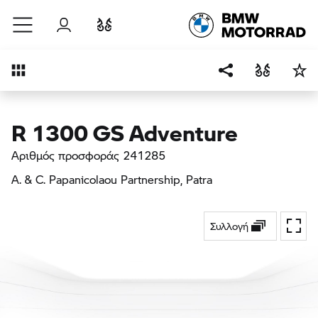
Μετάβαση στο κύριο περιεχόμενο
Σύνδεση
Σύγκριση
Επισκόπηση
R 1300 GS Adventure
Αριθμός προσφοράς 241285
A. & C. Papanicolaou Partnership
, Patra
Συλλογή
Εναλ