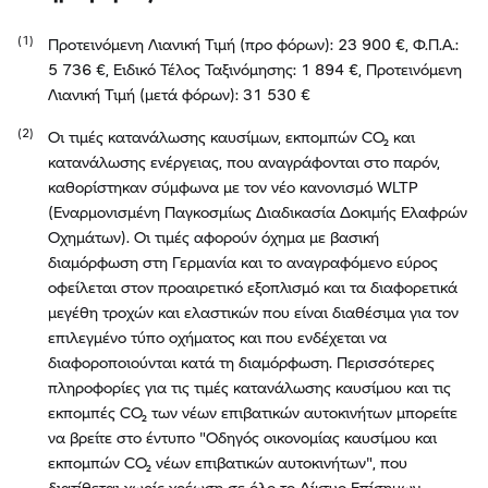
Προτεινόμενη Λιανική Τιμή (προ φόρων): 23 900 €, Φ.Π.Α.:
5 736 €, Ειδικό Τέλος Ταξινόμησης: 1 894 €, Προτεινόμενη
Λιανική Τιμή (μετά φόρων): 31 530 €
Οι τιμές κατανάλωσης καυσίμων, εκπομπών CO₂ και
κατανάλωσης ενέργειας, που αναγράφονται στο παρόν,
καθορίστηκαν σύμφωνα με τον νέο κανονισμό WLTP
(Εναρμονισμένη Παγκοσμίως Διαδικασία Δοκιμής Ελαφρών
Οχημάτων). Οι τιμές αφορούν όχημα με βασική
διαμόρφωση στη Γερμανία και το αναγραφόμενο εύρος
οφείλεται στον προαιρετικό εξοπλισμό και τα διαφορετικά
μεγέθη τροχών και ελαστικών που είναι διαθέσιμα για τον
επιλεγμένο τύπο οχήματος και που ενδέχεται να
διαφοροποιούνται κατά τη διαμόρφωση. Περισσότερες
πληροφορίες για τις τιμές κατανάλωσης καυσίμου και τις
εκπομπές CO₂ των νέων επιβατικών αυτοκινήτων μπορείτε
να βρείτε στο έντυπο "Οδηγός οικονομίας καυσίμου και
εκπομπών CO₂ νέων επιβατικών αυτοκινήτων", που
διατίθεται χωρίς χρέωση σε όλο το Δίκτυο Επίσημων