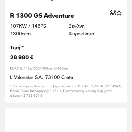
R 1300 GS Adventure
107KW / 146PS
Βενζίνη
1300ccm
Χειροκίνητο
Τιμή *
28 980 €
EURO 5, 115g CO2/100km, 5l/100km
I. Milonakis S.A., 73100 Crete
* Προτεινόμενη Λιανική Τιμή (προ φόρων): 2 197 475 €, Φ.Π.Α.: 527 394 €,
Ειδικό Τέλος Ταξινόμησης: 1 732 €, Προτεινόμενη Λιανική Τιμή (μετά
φόρων): 2 726 601 €