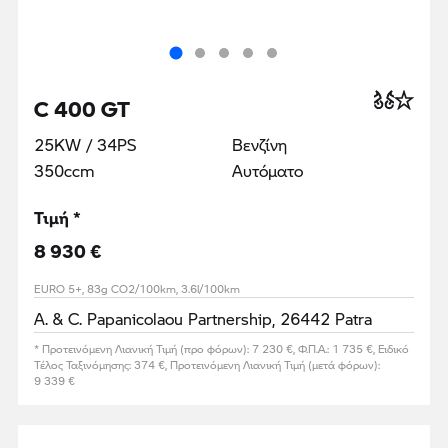
C 400 GT
25KW / 34PS
Βενζίνη
350ccm
Αυτόματο
Τιμή *
8 930 €
EURO 5+, 83g CO2/100km, 3.6l/100km
A. & C. Papanicolaou Partnership, 26442 Patra
* Προτεινόμενη Λιανική Τιμή (προ φόρων): 7 230 €, Φ.Π.Α.: 1 735 €, Ειδικό
Τέλος Ταξινόμησης: 374 €, Προτεινόμενη Λιανική Τιμή (μετά φόρων):
9 339 €