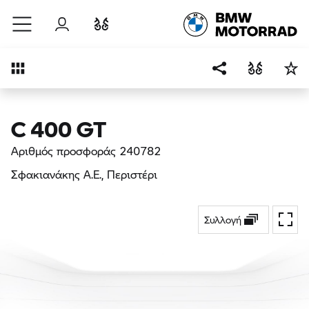
Μετάβαση στο κύριο περιεχόμενο
Σύνδεση
Σύγκριση
Επισκόπηση
C 400 GT
Αριθμός προσφοράς 240782
Σφακιανάκης Α.Ε.
, Περιστέρι
Συλλογή
Εναλ