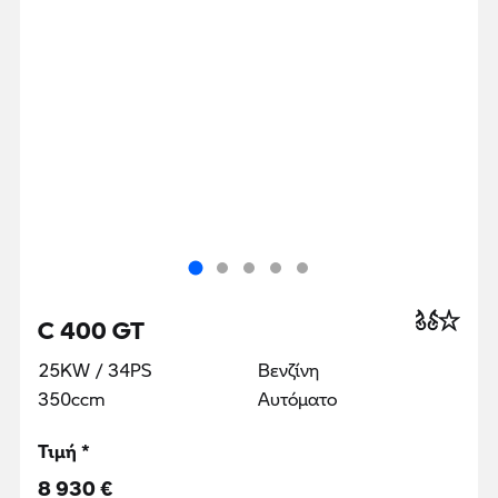
C 400 GT
25KW / 34PS
Βενζίνη
350ccm
Αυτόματο
Τιμή *
8 930 €