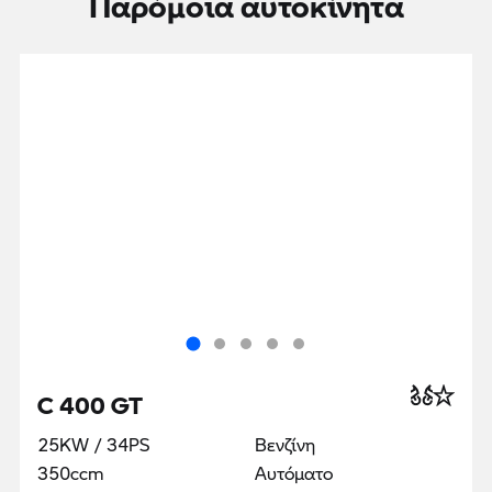
C 400 GT
25KW / 34PS
Βενζίνη
350ccm
Αυτόματο