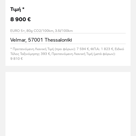
Τιμή *
8 900 €
EURO 5+, 80g CO2/100km, 3.5l/100km
Velmar, 57001 Thessaloniki
* Προτεινόμενη Λιανική Τιμή (προ φόρων): 7 594 €, Φ.Π.Α.: 1 823 €, Ειδικό
Τέλος Ταξινόμησης: 393 €, Προτεινόμενη Λιανική Τιμή (μετά φόρων):
9 810 €