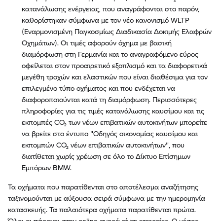
κατανάλωσης ενέργειας, που αναγράφονται στο παρόν,
καθορίστηκαν σύμφωνα με τον νέο κανονισμό WLTP
(Εναρμονισμένη Παγκοσμίως Διαδικασία Δοκιμής Ελαφρών
Οχημάτων). Οι τιμές αφορούν όχημα με βασική
διαμόρφωση στη Γερμανία και το αναγραφόμενο εύρος
οφείλεται στον προαιρετικό εξοπλισμό και τα διαφορετικά
μεγέθη τροχών και ελαστικών που είναι διαθέσιμα για τον
επιλεγμένο τύπο οχήματος και που ενδέχεται να
διαφοροποιούνται κατά τη διαμόρφωση. Περισσότερες
πληροφορίες για τις τιμές κατανάλωσης καυσίμου και τις
εκπομπές CO₂ των νέων επιβατικών αυτοκινήτων μπορείτε
να βρείτε στο έντυπο "Οδηγός οικονομίας καυσίμου και
εκπομπών CO₂ νέων επιβατικών αυτοκινήτων", που
διατίθεται χωρίς χρέωση σε όλο το Δίκτυο Επίσημων
Εμπόρων BMW.
Τα οχήματα που παρατίθενται στο αποτέλεσμα αναζήτησης
ταξινομούνται με αύξουσα σειρά σύμφωνα με την ημερομηνία
κατασκευής. Τα παλαιότερα οχήματα παρατίθενται πρώτα.
Όλοι οι πάροχοι στην online αγορά είναι εταιρείες. Ο μέσος