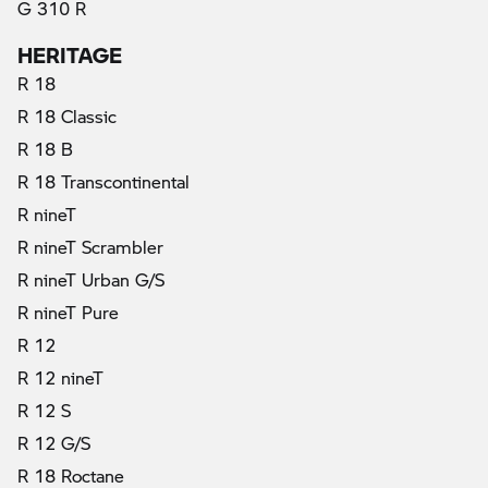
G 310 R
HERITAGE
R 18
R 18 Classic
R 18 B
R 18 Transcontinental
R nineT
R nineT Scrambler
R nineT Urban G/S
R nineT Pure
R 12
R 12 nineT
R 12 S
R 12 G/S
R 18 Roctane