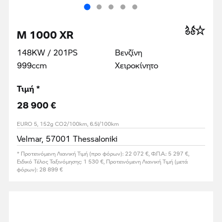
M 1000 XR
148KW / 201PS
Βενζίνη
999ccm
Χειροκίνητο
Τιμή *
28 900 €
EURO 5, 152g CO2/100km, 6.5l/100km
Velmar, 57001 Thessaloniki
* Προτεινόμενη Λιανική Τιμή (προ φόρων): 22 072 €, Φ.Π.Α.: 5 297 €,
Ειδικό Τέλος Ταξινόμησης: 1 530 €, Προτεινόμενη Λιανική Τιμή (μετά
φόρων): 28 899 €