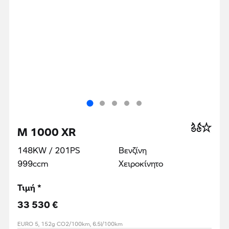
M 1000 XR
148KW / 201PS
Βενζίνη
999ccm
Χειροκίνητο
Τιμή *
33 530 €
EURO 5, 152g CO2/100km, 6.5l/100km