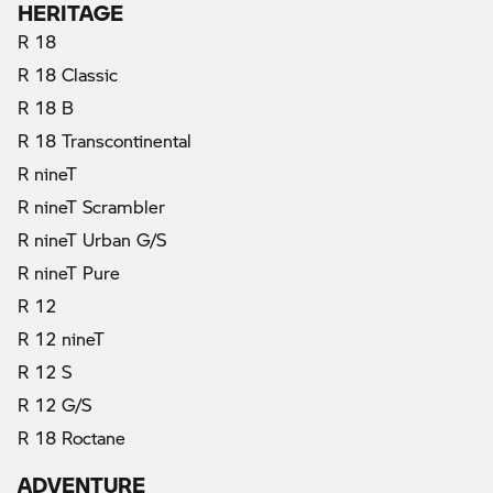
HERITAGE
R 18
R 18 Classic
R 18 B
R 18 Transcontinental
R nineT
R nineT Scrambler
R nineT Urban G/S
R nineT Pure
R 12
R 12 nineT
R 12 S
R 12 G/S
R 18 Roctane
ADVENTURE