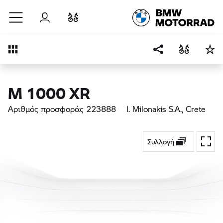
Μετάβαση στο κύριο περιεχόμενο
Σύνδεση
Σύγκριση
Επισκόπηση
M 1000 XR
Αριθμός προσφοράς 223888
I. Milonakis S.A.
, Crete
Συλλογή
Εναλ