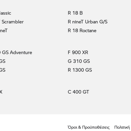
lassic
R 18 B
T Scrambler
R nineT Urban G/S
ineT
R 18 Roctane
 GS Adventure
F 900 XR
 GS
G 310 GS
 GS
R 1300 GS
X
C 400 GT
Όροι & Προϋποθέσεις
Πολιτική