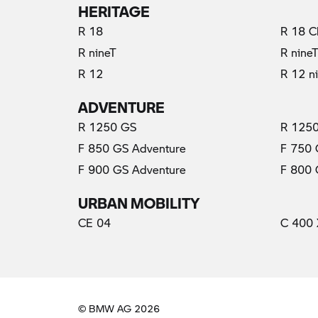
HERITAGE
R 18
R 18 C
R nineT
R nine
R 12
R 12 n
ADVENTURE
R 1250 GS
R 1250
F 850 GS Adventure
F 750
F 900 GS Adventure
F 800
URBAN MOBILITY
CE 04
C 400 
© BMW AG 2026