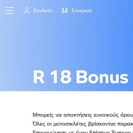
Μετάβαση στο κύριο περιεχόμενο
Σύνδεση
Σύγκριση
R 18 Bonus
Μπορείς να αποκτήσεις ευνοικούς όρο
Όλες οι μοτοσικλέτες βρίσκονται παρα
Επικοινώνησε με έναν Επίσημο Έμπορο 