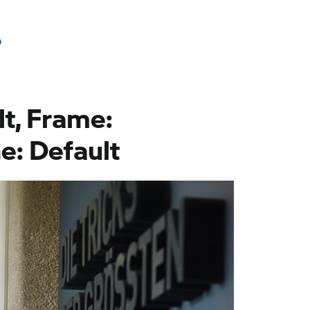
ώ
lt, Frame:
e: Default