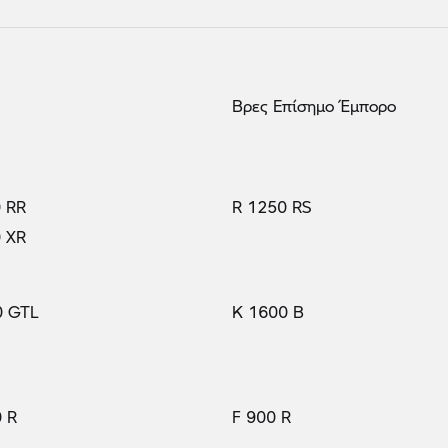
Βρες Επίσημο Έμπορο
 RR
R 1250 RS
 XR
0 GTL
K 1600 B
 R
F 900 R